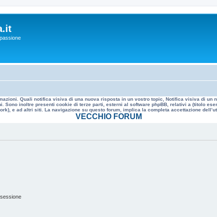
.it
a passione
mazioni. Quali notifica visiva di una nuova risposta in un vostro topic, Notifica visiva di u
. Sono inoltre presenti cookie di terze parti, esterni al software phpBB, relativi a (titolo
rk), e ad altri siti. La navigazione su questo forum, implica la completa accettazione dell’util
VECCHIO FORUM
 sessione