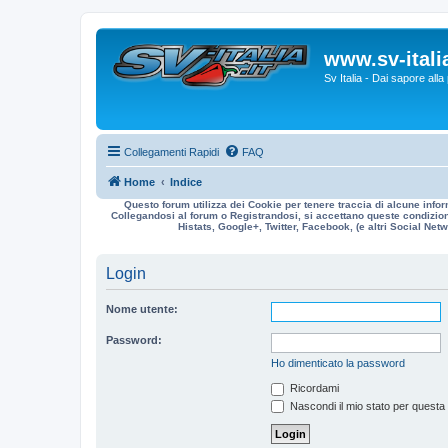
www.sv-italia
Sv Italia - Dai sapore all
Collegamenti Rapidi
FAQ
Home
Indice
Questo forum utilizza dei Cookie per tenere traccia di alcune infor
Collegandosi al forum o Registrandosi, si accettano queste condizioni
Histats, Google+, Twitter, Facebook, (e altri Social Netwo
Login
Nome utente:
Password:
Ho dimenticato la password
Ricordami
Nascondi il mio stato per questa