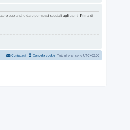
ratore può anche dare permessi speciali agli utenti. Prima di
Contattaci
Cancella cookie
Tutti gli orari sono
UTC+02:00