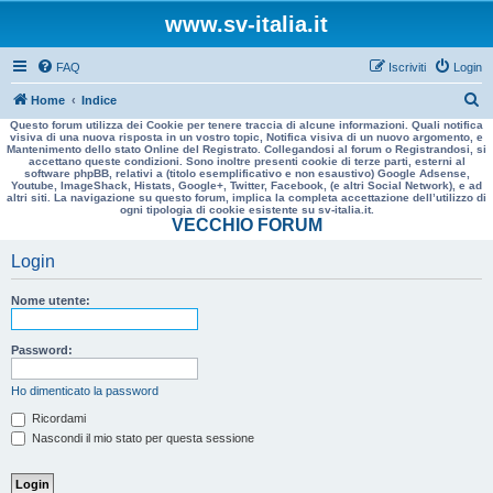
www.sv-italia.it
FAQ
Iscriviti
Login
C
Home
Indice
Questo forum utilizza dei Cookie per tenere traccia di alcune informazioni. Quali notifica
e
visiva di una nuova risposta in un vostro topic, Notifica visiva di un nuovo argomento, e
Mantenimento dello stato Online del Registrato. Collegandosi al forum o Registrandosi, si
r
accettano queste condizioni. Sono inoltre presenti cookie di terze parti, esterni al
software phpBB, relativi a (titolo esemplificativo e non esaustivo) Google Adsense,
c
Youtube, ImageShack, Histats, Google+, Twitter, Facebook, (e altri Social Network), e ad
altri siti. La navigazione su questo forum, implica la completa accettazione dell’utilizzo di
a
ogni tipologia di cookie esistente su sv-italia.it.
VECCHIO FORUM
Login
Nome utente:
Password:
Ho dimenticato la password
Ricordami
Nascondi il mio stato per questa sessione