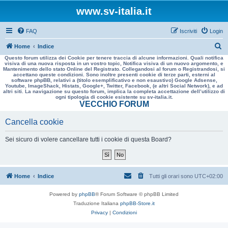
www.sv-italia.it
FAQ
Iscriviti
Login
C
Home
Indice
Questo forum utilizza dei Cookie per tenere traccia di alcune informazioni. Quali notifica
e
visiva di una nuova risposta in un vostro topic, Notifica visiva di un nuovo argomento, e
Mantenimento dello stato Online del Registrato. Collegandosi al forum o Registrandosi, si
r
accettano queste condizioni. Sono inoltre presenti cookie di terze parti, esterni al
software phpBB, relativi a (titolo esemplificativo e non esaustivo) Google Adsense,
c
Youtube, ImageShack, Histats, Google+, Twitter, Facebook, (e altri Social Network), e ad
altri siti. La navigazione su questo forum, implica la completa accettazione dell’utilizzo di
a
ogni tipologia di cookie esistente su sv-italia.it.
VECCHIO FORUM
Cancella cookie
Sei sicuro di volere cancellare tutti i cookie di questa Board?
Home
Indice
Tutti gli orari sono
UTC+02:00
Powered by
phpBB
® Forum Software © phpBB Limited
Traduzione Italiana
phpBB-Store.it
Privacy
|
Condizioni