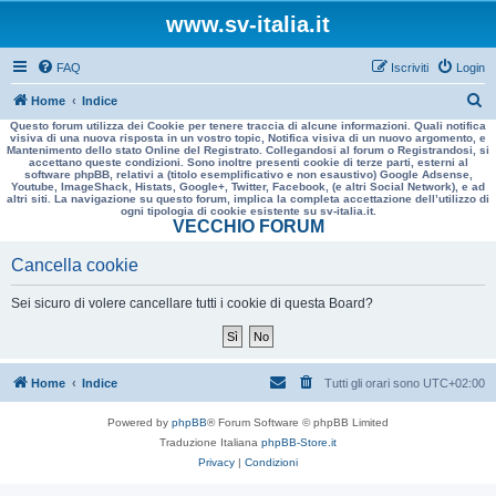
www.sv-italia.it
FAQ
Iscriviti
Login
C
Home
Indice
Questo forum utilizza dei Cookie per tenere traccia di alcune informazioni. Quali notifica
e
visiva di una nuova risposta in un vostro topic, Notifica visiva di un nuovo argomento, e
Mantenimento dello stato Online del Registrato. Collegandosi al forum o Registrandosi, si
r
accettano queste condizioni. Sono inoltre presenti cookie di terze parti, esterni al
software phpBB, relativi a (titolo esemplificativo e non esaustivo) Google Adsense,
c
Youtube, ImageShack, Histats, Google+, Twitter, Facebook, (e altri Social Network), e ad
altri siti. La navigazione su questo forum, implica la completa accettazione dell’utilizzo di
a
ogni tipologia di cookie esistente su sv-italia.it.
VECCHIO FORUM
Cancella cookie
Sei sicuro di volere cancellare tutti i cookie di questa Board?
Home
Indice
Tutti gli orari sono
UTC+02:00
Powered by
phpBB
® Forum Software © phpBB Limited
Traduzione Italiana
phpBB-Store.it
Privacy
|
Condizioni