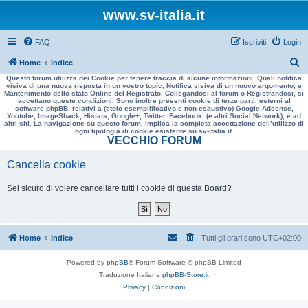
www.sv-italia.it
FAQ
Iscriviti
Login
C
Home
Indice
Questo forum utilizza dei Cookie per tenere traccia di alcune informazioni. Quali notifica
e
visiva di una nuova risposta in un vostro topic, Notifica visiva di un nuovo argomento, e
Mantenimento dello stato Online del Registrato. Collegandosi al forum o Registrandosi, si
r
accettano queste condizioni. Sono inoltre presenti cookie di terze parti, esterni al
software phpBB, relativi a (titolo esemplificativo e non esaustivo) Google Adsense,
c
Youtube, ImageShack, Histats, Google+, Twitter, Facebook, (e altri Social Network), e ad
altri siti. La navigazione su questo forum, implica la completa accettazione dell’utilizzo di
a
ogni tipologia di cookie esistente su sv-italia.it.
VECCHIO FORUM
Cancella cookie
Sei sicuro di volere cancellare tutti i cookie di questa Board?
Home
Indice
Tutti gli orari sono
UTC+02:00
Powered by
phpBB
® Forum Software © phpBB Limited
Traduzione Italiana
phpBB-Store.it
Privacy
|
Condizioni