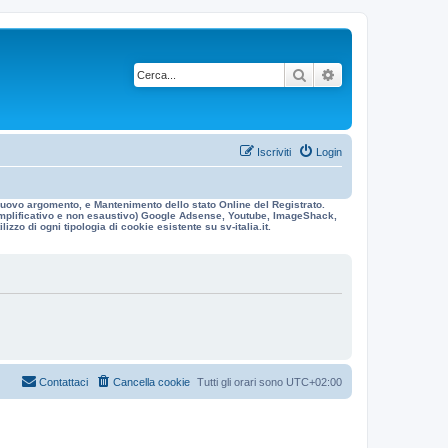
Cerca
Ricerca avanzata
Iscriviti
Login
n nuovo argomento, e Mantenimento dello stato Online del Registrato.
 esemplificativo e non esaustivo) Google Adsense, Youtube, ImageShack,
izzo di ogni tipologia di cookie esistente su sv-italia.it.
Contattaci
Cancella cookie
Tutti gli orari sono
UTC+02:00