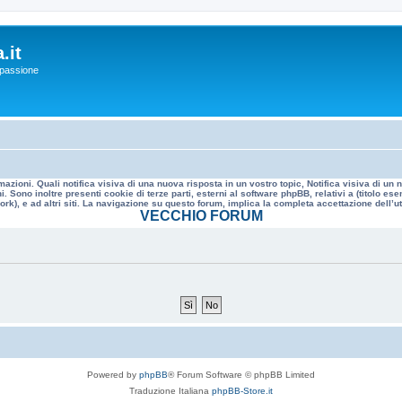
.it
a passione
mazioni. Quali notifica visiva di una nuova risposta in un vostro topic, Notifica visiva di u
. Sono inoltre presenti cookie di terze parti, esterni al software phpBB, relativi a (titolo
rk), e ad altri siti. La navigazione su questo forum, implica la completa accettazione dell’util
VECCHIO FORUM
Powered by
phpBB
® Forum Software © phpBB Limited
Traduzione Italiana
phpBB-Store.it