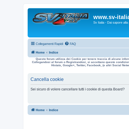
www.sv-italia
Sv Italia - Dai sapore all
Collegamenti Rapidi
FAQ
Home
Indice
Questo forum utilizza dei Cookie per tenere traccia di alcune infor
Collegandosi al forum o Registrandosi, si accettano queste condizioni
Histats, Google+, Twitter, Facebook, (e altri Social Netwo
Cancella cookie
Sei sicuro di volere cancellare tutti i cookie di questa Board?
Home
Indice