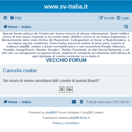
www.sv-italia.it
FAQ
Iscriviti
Login
C
Home
Indice
Questo forum utilizza dei Cookie per tenere traccia di alcune informazioni. Quali notifica
e
visiva di una nuova risposta in un vostro topic, Notifica visiva di un nuovo argomento, e
Mantenimento dello stato Online del Registrato. Collegandosi al forum o Registrandosi, si
r
accettano queste condizioni. Sono inoltre presenti cookie di terze parti, esterni al
software phpBB, relativi a (titolo esemplificativo e non esaustivo) Google Adsense,
c
Youtube, ImageShack, Histats, Google+, Twitter, Facebook, (e altri Social Network), e ad
altri siti. La navigazione su questo forum, implica la completa accettazione dell’utilizzo di
a
ogni tipologia di cookie esistente su sv-italia.it.
VECCHIO FORUM
Cancella cookie
Sei sicuro di volere cancellare tutti i cookie di questa Board?
Home
Indice
Tutti gli orari sono
UTC+02:00
Powered by
phpBB
® Forum Software © phpBB Limited
Traduzione Italiana
phpBB-Store.it
Privacy
|
Condizioni