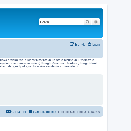
Cerca
Ricerca avanzata
Iscriviti
Login
n nuovo argomento, e Mantenimento dello stato Online del Registrato.
 esemplificativo e non esaustivo) Google Adsense, Youtube, ImageShack,
izzo di ogni tipologia di cookie esistente su sv-italia.it.
Contattaci
Cancella cookie
Tutti gli orari sono
UTC+02:00