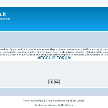
.it
a passione
mazioni. Quali notifica visiva di una nuova risposta in un vostro topic, Notifica visiva di u
. Sono inoltre presenti cookie di terze parti, esterni al software phpBB, relativi a (titolo
rk), e ad altri siti. La navigazione su questo forum, implica la completa accettazione dell’util
VECCHIO FORUM
Powered by
phpBB
® Forum Software © phpBB Limited
Traduzione Italiana
phpBB-Store.it