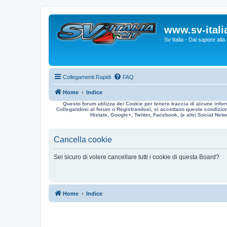
www.sv-italia
Sv Italia - Dai sapore all
Collegamenti Rapidi
FAQ
Home
Indice
Questo forum utilizza dei Cookie per tenere traccia di alcune infor
Collegandosi al forum o Registrandosi, si accettano queste condizioni
Histats, Google+, Twitter, Facebook, (e altri Social Netwo
Cancella cookie
Sei sicuro di volere cancellare tutti i cookie di questa Board?
Home
Indice