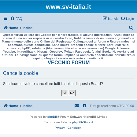
www.sv-italia.it
FAQ
Iscriviti
Login
C
Home
Indice
Questo forum utilizza dei Cookie per tenere traccia di alcune informazioni. Quali notifica
e
visiva di una nuova risposta in un vostro topic, Notifica visiva di un nuovo argomento, e
Mantenimento dello stato Online del Registrato. Collegandosi al forum o Registrandosi, si
r
accettano queste condizioni. Sono inoltre presenti cookie di terze parti, esterni al
software phpBB, relativi a (titolo esemplificativo e non esaustivo) Google Adsense,
c
Youtube, ImageShack, Histats, Google+, Twitter, Facebook, (e altri Social Network), e ad
altri siti. La navigazione su questo forum, implica la completa accettazione dell’utilizzo di
a
ogni tipologia di cookie esistente su sv-italia.it.
VECCHIO FORUM
Cancella cookie
Sei sicuro di volere cancellare tutti i cookie di questa Board?
Home
Indice
Tutti gli orari sono
UTC+02:00
Powered by
phpBB
® Forum Software © phpBB Limited
Traduzione Italiana
phpBB-Store.it
Privacy
|
Condizioni