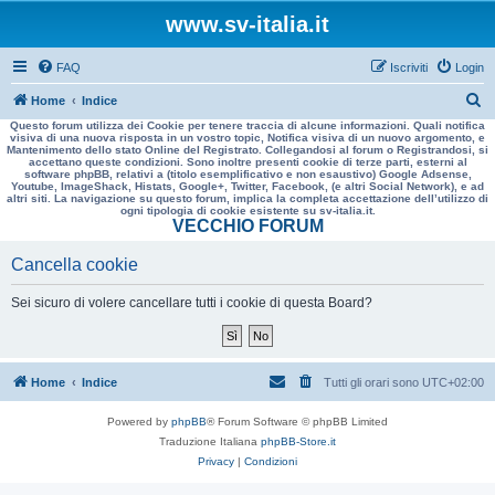
www.sv-italia.it
FAQ
Iscriviti
Login
C
Home
Indice
Questo forum utilizza dei Cookie per tenere traccia di alcune informazioni. Quali notifica
e
visiva di una nuova risposta in un vostro topic, Notifica visiva di un nuovo argomento, e
Mantenimento dello stato Online del Registrato. Collegandosi al forum o Registrandosi, si
r
accettano queste condizioni. Sono inoltre presenti cookie di terze parti, esterni al
software phpBB, relativi a (titolo esemplificativo e non esaustivo) Google Adsense,
c
Youtube, ImageShack, Histats, Google+, Twitter, Facebook, (e altri Social Network), e ad
altri siti. La navigazione su questo forum, implica la completa accettazione dell’utilizzo di
a
ogni tipologia di cookie esistente su sv-italia.it.
VECCHIO FORUM
Cancella cookie
Sei sicuro di volere cancellare tutti i cookie di questa Board?
Home
Indice
Tutti gli orari sono
UTC+02:00
Powered by
phpBB
® Forum Software © phpBB Limited
Traduzione Italiana
phpBB-Store.it
Privacy
|
Condizioni