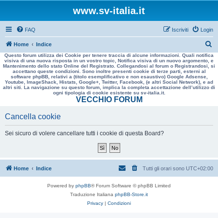
www.sv-italia.it
FAQ
Iscriviti
Login
C
Home
Indice
Questo forum utilizza dei Cookie per tenere traccia di alcune informazioni. Quali notifica
e
visiva di una nuova risposta in un vostro topic, Notifica visiva di un nuovo argomento, e
Mantenimento dello stato Online del Registrato. Collegandosi al forum o Registrandosi, si
r
accettano queste condizioni. Sono inoltre presenti cookie di terze parti, esterni al
software phpBB, relativi a (titolo esemplificativo e non esaustivo) Google Adsense,
c
Youtube, ImageShack, Histats, Google+, Twitter, Facebook, (e altri Social Network), e ad
altri siti. La navigazione su questo forum, implica la completa accettazione dell’utilizzo di
a
ogni tipologia di cookie esistente su sv-italia.it.
VECCHIO FORUM
Cancella cookie
Sei sicuro di volere cancellare tutti i cookie di questa Board?
Home
Indice
Tutti gli orari sono
UTC+02:00
Powered by
phpBB
® Forum Software © phpBB Limited
Traduzione Italiana
phpBB-Store.it
Privacy
|
Condizioni