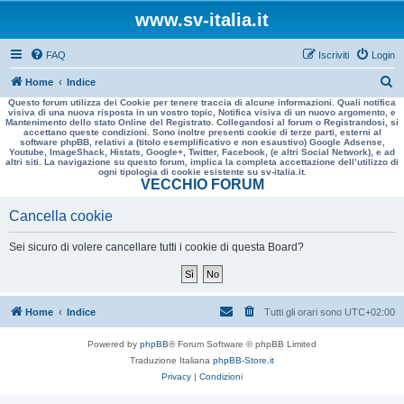
www.sv-italia.it
FAQ
Iscriviti
Login
C
Home
Indice
Questo forum utilizza dei Cookie per tenere traccia di alcune informazioni. Quali notifica
e
visiva di una nuova risposta in un vostro topic, Notifica visiva di un nuovo argomento, e
Mantenimento dello stato Online del Registrato. Collegandosi al forum o Registrandosi, si
r
accettano queste condizioni. Sono inoltre presenti cookie di terze parti, esterni al
software phpBB, relativi a (titolo esemplificativo e non esaustivo) Google Adsense,
c
Youtube, ImageShack, Histats, Google+, Twitter, Facebook, (e altri Social Network), e ad
altri siti. La navigazione su questo forum, implica la completa accettazione dell’utilizzo di
a
ogni tipologia di cookie esistente su sv-italia.it.
VECCHIO FORUM
Cancella cookie
Sei sicuro di volere cancellare tutti i cookie di questa Board?
Home
Indice
Tutti gli orari sono
UTC+02:00
Powered by
phpBB
® Forum Software © phpBB Limited
Traduzione Italiana
phpBB-Store.it
Privacy
|
Condizioni