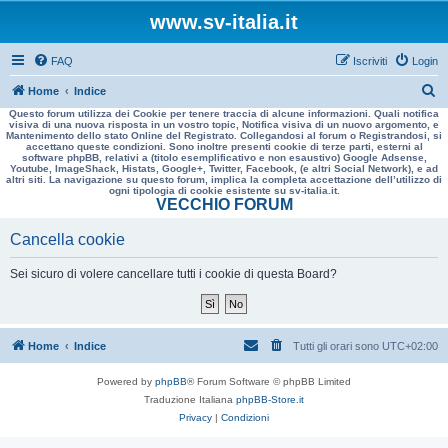
www.sv-italia.it
FAQ
Iscriviti
Login
C
Home
Indice
Questo forum utilizza dei Cookie per tenere traccia di alcune informazioni. Quali notifica
e
visiva di una nuova risposta in un vostro topic, Notifica visiva di un nuovo argomento, e
Mantenimento dello stato Online del Registrato. Collegandosi al forum o Registrandosi, si
r
accettano queste condizioni. Sono inoltre presenti cookie di terze parti, esterni al
software phpBB, relativi a (titolo esemplificativo e non esaustivo) Google Adsense,
c
Youtube, ImageShack, Histats, Google+, Twitter, Facebook, (e altri Social Network), e ad
altri siti. La navigazione su questo forum, implica la completa accettazione dell’utilizzo di
a
ogni tipologia di cookie esistente su sv-italia.it.
VECCHIO FORUM
Cancella cookie
Sei sicuro di volere cancellare tutti i cookie di questa Board?
Home
Indice
Tutti gli orari sono
UTC+02:00
Powered by
phpBB
® Forum Software © phpBB Limited
Traduzione Italiana
phpBB-Store.it
Privacy
|
Condizioni