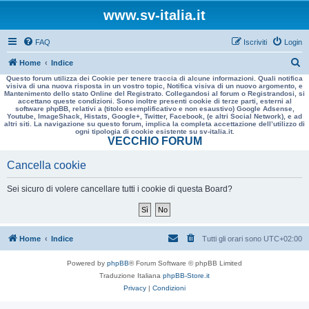
www.sv-italia.it
FAQ
Iscriviti
Login
C
Home
Indice
Questo forum utilizza dei Cookie per tenere traccia di alcune informazioni. Quali notifica
e
visiva di una nuova risposta in un vostro topic, Notifica visiva di un nuovo argomento, e
Mantenimento dello stato Online del Registrato. Collegandosi al forum o Registrandosi, si
r
accettano queste condizioni. Sono inoltre presenti cookie di terze parti, esterni al
software phpBB, relativi a (titolo esemplificativo e non esaustivo) Google Adsense,
c
Youtube, ImageShack, Histats, Google+, Twitter, Facebook, (e altri Social Network), e ad
altri siti. La navigazione su questo forum, implica la completa accettazione dell’utilizzo di
a
ogni tipologia di cookie esistente su sv-italia.it.
VECCHIO FORUM
Cancella cookie
Sei sicuro di volere cancellare tutti i cookie di questa Board?
Home
Indice
Tutti gli orari sono
UTC+02:00
Powered by
phpBB
® Forum Software © phpBB Limited
Traduzione Italiana
phpBB-Store.it
Privacy
|
Condizioni