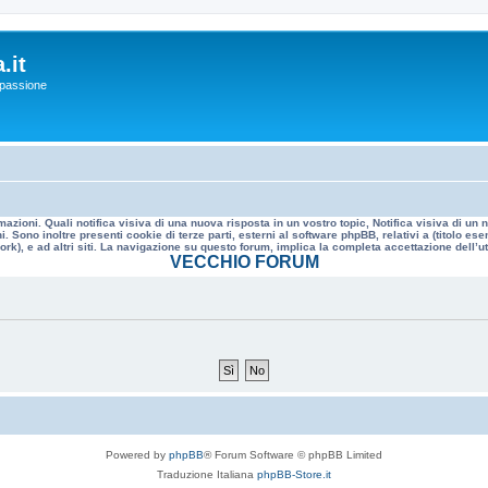
.it
a passione
mazioni. Quali notifica visiva di una nuova risposta in un vostro topic, Notifica visiva di u
. Sono inoltre presenti cookie di terze parti, esterni al software phpBB, relativi a (titolo
rk), e ad altri siti. La navigazione su questo forum, implica la completa accettazione dell’util
VECCHIO FORUM
Powered by
phpBB
® Forum Software © phpBB Limited
Traduzione Italiana
phpBB-Store.it