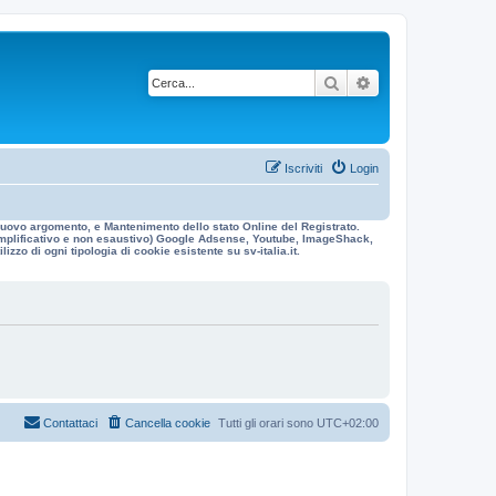
Cerca
Ricerca avanzata
Iscriviti
Login
n nuovo argomento, e Mantenimento dello stato Online del Registrato.
 esemplificativo e non esaustivo) Google Adsense, Youtube, ImageShack,
izzo di ogni tipologia di cookie esistente su sv-italia.it.
Contattaci
Cancella cookie
Tutti gli orari sono
UTC+02:00