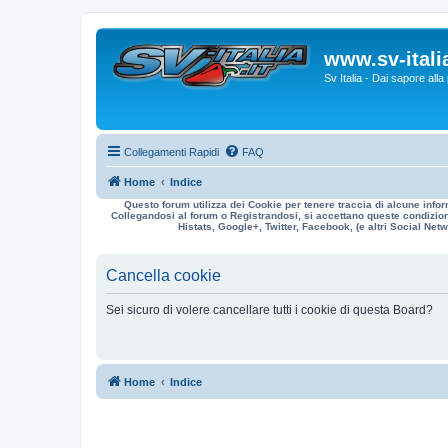
www.sv-italia
Sv Italia - Dai sapore all
Collegamenti Rapidi
FAQ
Home
Indice
Questo forum utilizza dei Cookie per tenere traccia di alcune infor
Collegandosi al forum o Registrandosi, si accettano queste condizioni
Histats, Google+, Twitter, Facebook, (e altri Social Netwo
Cancella cookie
Sei sicuro di volere cancellare tutti i cookie di questa Board?
Home
Indice