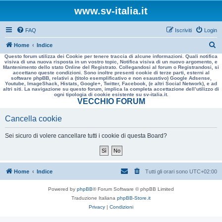
www.sv-italia.it
FAQ
Iscriviti
Login
C
Home
Indice
Questo forum utilizza dei Cookie per tenere traccia di alcune informazioni. Quali notifica
e
visiva di una nuova risposta in un vostro topic, Notifica visiva di un nuovo argomento, e
Mantenimento dello stato Online del Registrato. Collegandosi al forum o Registrandosi, si
r
accettano queste condizioni. Sono inoltre presenti cookie di terze parti, esterni al
software phpBB, relativi a (titolo esemplificativo e non esaustivo) Google Adsense,
c
Youtube, ImageShack, Histats, Google+, Twitter, Facebook, (e altri Social Network), e ad
altri siti. La navigazione su questo forum, implica la completa accettazione dell’utilizzo di
a
ogni tipologia di cookie esistente su sv-italia.it.
VECCHIO FORUM
Cancella cookie
Sei sicuro di volere cancellare tutti i cookie di questa Board?
Home
Indice
Tutti gli orari sono
UTC+02:00
Powered by
phpBB
® Forum Software © phpBB Limited
Traduzione Italiana
phpBB-Store.it
Privacy
|
Condizioni