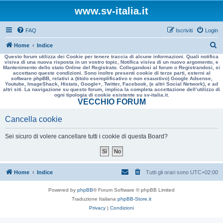
www.sv-italia.it
FAQ
Iscriviti
Login
C
Home
Indice
Questo forum utilizza dei Cookie per tenere traccia di alcune informazioni. Quali notifica
e
visiva di una nuova risposta in un vostro topic, Notifica visiva di un nuovo argomento, e
Mantenimento dello stato Online del Registrato. Collegandosi al forum o Registrandosi, si
r
accettano queste condizioni. Sono inoltre presenti cookie di terze parti, esterni al
software phpBB, relativi a (titolo esemplificativo e non esaustivo) Google Adsense,
c
Youtube, ImageShack, Histats, Google+, Twitter, Facebook, (e altri Social Network), e ad
altri siti. La navigazione su questo forum, implica la completa accettazione dell’utilizzo di
a
ogni tipologia di cookie esistente su sv-italia.it.
VECCHIO FORUM
Cancella cookie
Sei sicuro di volere cancellare tutti i cookie di questa Board?
Home
Indice
Tutti gli orari sono
UTC+02:00
Powered by
phpBB
® Forum Software © phpBB Limited
Traduzione Italiana
phpBB-Store.it
Privacy
|
Condizioni