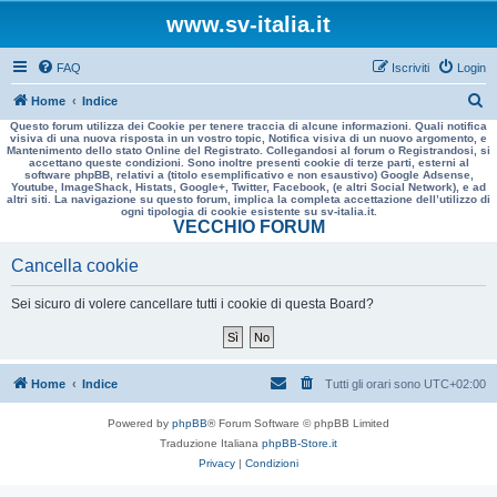
www.sv-italia.it
FAQ
Iscriviti
Login
C
Home
Indice
Questo forum utilizza dei Cookie per tenere traccia di alcune informazioni. Quali notifica
e
visiva di una nuova risposta in un vostro topic, Notifica visiva di un nuovo argomento, e
Mantenimento dello stato Online del Registrato. Collegandosi al forum o Registrandosi, si
r
accettano queste condizioni. Sono inoltre presenti cookie di terze parti, esterni al
software phpBB, relativi a (titolo esemplificativo e non esaustivo) Google Adsense,
c
Youtube, ImageShack, Histats, Google+, Twitter, Facebook, (e altri Social Network), e ad
altri siti. La navigazione su questo forum, implica la completa accettazione dell’utilizzo di
a
ogni tipologia di cookie esistente su sv-italia.it.
VECCHIO FORUM
Cancella cookie
Sei sicuro di volere cancellare tutti i cookie di questa Board?
Home
Indice
Tutti gli orari sono
UTC+02:00
Powered by
phpBB
® Forum Software © phpBB Limited
Traduzione Italiana
phpBB-Store.it
Privacy
|
Condizioni