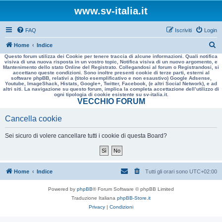
www.sv-italia.it
FAQ
Iscriviti
Login
C
Home
Indice
Questo forum utilizza dei Cookie per tenere traccia di alcune informazioni. Quali notifica
e
visiva di una nuova risposta in un vostro topic, Notifica visiva di un nuovo argomento, e
Mantenimento dello stato Online del Registrato. Collegandosi al forum o Registrandosi, si
r
accettano queste condizioni. Sono inoltre presenti cookie di terze parti, esterni al
software phpBB, relativi a (titolo esemplificativo e non esaustivo) Google Adsense,
c
Youtube, ImageShack, Histats, Google+, Twitter, Facebook, (e altri Social Network), e ad
altri siti. La navigazione su questo forum, implica la completa accettazione dell’utilizzo di
a
ogni tipologia di cookie esistente su sv-italia.it.
VECCHIO FORUM
Cancella cookie
Sei sicuro di volere cancellare tutti i cookie di questa Board?
Home
Indice
Tutti gli orari sono
UTC+02:00
Powered by
phpBB
® Forum Software © phpBB Limited
Traduzione Italiana
phpBB-Store.it
Privacy
|
Condizioni