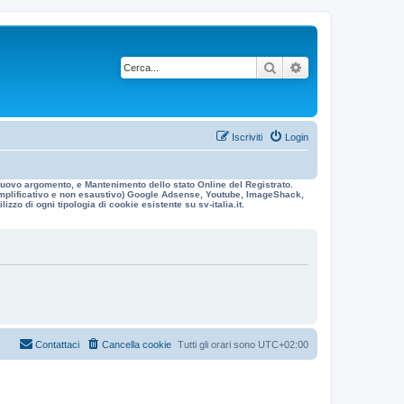
Cerca
Ricerca avanzata
Iscriviti
Login
n nuovo argomento, e Mantenimento dello stato Online del Registrato.
 esemplificativo e non esaustivo) Google Adsense, Youtube, ImageShack,
izzo di ogni tipologia di cookie esistente su sv-italia.it.
Contattaci
Cancella cookie
Tutti gli orari sono
UTC+02:00