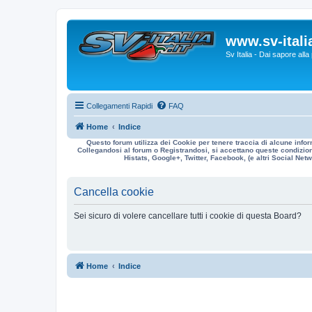
www.sv-italia
Sv Italia - Dai sapore all
Collegamenti Rapidi
FAQ
Home
Indice
Questo forum utilizza dei Cookie per tenere traccia di alcune infor
Collegandosi al forum o Registrandosi, si accettano queste condizioni
Histats, Google+, Twitter, Facebook, (e altri Social Netwo
Cancella cookie
Sei sicuro di volere cancellare tutti i cookie di questa Board?
Home
Indice