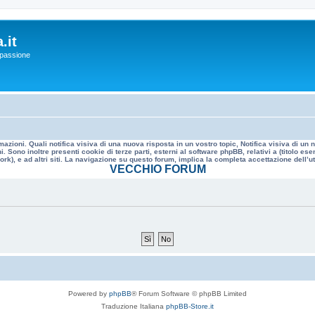
.it
a passione
mazioni. Quali notifica visiva di una nuova risposta in un vostro topic, Notifica visiva di u
. Sono inoltre presenti cookie di terze parti, esterni al software phpBB, relativi a (titolo
rk), e ad altri siti. La navigazione su questo forum, implica la completa accettazione dell’util
VECCHIO FORUM
Powered by
phpBB
® Forum Software © phpBB Limited
Traduzione Italiana
phpBB-Store.it