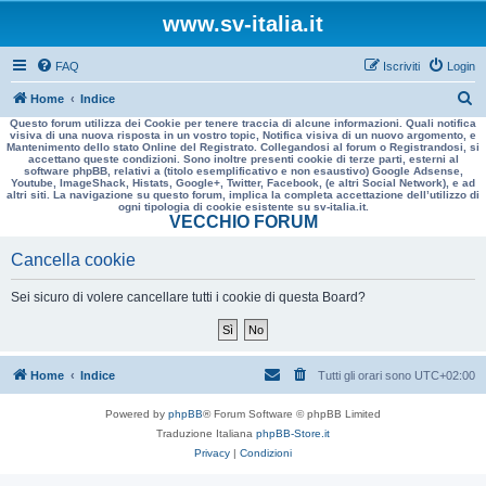
www.sv-italia.it
FAQ
Iscriviti
Login
C
Home
Indice
Questo forum utilizza dei Cookie per tenere traccia di alcune informazioni. Quali notifica
e
visiva di una nuova risposta in un vostro topic, Notifica visiva di un nuovo argomento, e
Mantenimento dello stato Online del Registrato. Collegandosi al forum o Registrandosi, si
r
accettano queste condizioni. Sono inoltre presenti cookie di terze parti, esterni al
software phpBB, relativi a (titolo esemplificativo e non esaustivo) Google Adsense,
c
Youtube, ImageShack, Histats, Google+, Twitter, Facebook, (e altri Social Network), e ad
altri siti. La navigazione su questo forum, implica la completa accettazione dell’utilizzo di
a
ogni tipologia di cookie esistente su sv-italia.it.
VECCHIO FORUM
Cancella cookie
Sei sicuro di volere cancellare tutti i cookie di questa Board?
Home
Indice
Tutti gli orari sono
UTC+02:00
Powered by
phpBB
® Forum Software © phpBB Limited
Traduzione Italiana
phpBB-Store.it
Privacy
|
Condizioni