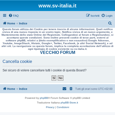
www.sv-italia.it
FAQ
Iscriviti
Login
C
Home
Indice
Questo forum utilizza dei Cookie per tenere traccia di alcune informazioni. Quali notifica
e
visiva di una nuova risposta in un vostro topic, Notifica visiva di un nuovo argomento, e
Mantenimento dello stato Online del Registrato. Collegandosi al forum o Registrandosi, si
r
accettano queste condizioni. Sono inoltre presenti cookie di terze parti, esterni al
software phpBB, relativi a (titolo esemplificativo e non esaustivo) Google Adsense,
c
Youtube, ImageShack, Histats, Google+, Twitter, Facebook, (e altri Social Network), e ad
altri siti. La navigazione su questo forum, implica la completa accettazione dell’utilizzo di
a
ogni tipologia di cookie esistente su sv-italia.it.
VECCHIO FORUM
Cancella cookie
Sei sicuro di volere cancellare tutti i cookie di questa Board?
Home
Indice
Tutti gli orari sono
UTC+02:00
Powered by
phpBB
® Forum Software © phpBB Limited
Traduzione Italiana
phpBB-Store.it
Privacy
|
Condizioni