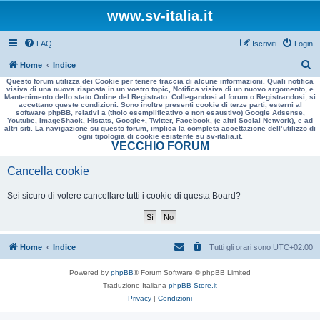
www.sv-italia.it
FAQ
Iscriviti
Login
C
Home
Indice
Questo forum utilizza dei Cookie per tenere traccia di alcune informazioni. Quali notifica
e
visiva di una nuova risposta in un vostro topic, Notifica visiva di un nuovo argomento, e
Mantenimento dello stato Online del Registrato. Collegandosi al forum o Registrandosi, si
r
accettano queste condizioni. Sono inoltre presenti cookie di terze parti, esterni al
software phpBB, relativi a (titolo esemplificativo e non esaustivo) Google Adsense,
c
Youtube, ImageShack, Histats, Google+, Twitter, Facebook, (e altri Social Network), e ad
altri siti. La navigazione su questo forum, implica la completa accettazione dell’utilizzo di
a
ogni tipologia di cookie esistente su sv-italia.it.
VECCHIO FORUM
Cancella cookie
Sei sicuro di volere cancellare tutti i cookie di questa Board?
Home
Indice
Tutti gli orari sono
UTC+02:00
Powered by
phpBB
® Forum Software © phpBB Limited
Traduzione Italiana
phpBB-Store.it
Privacy
|
Condizioni