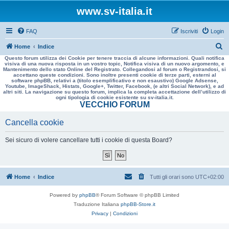
www.sv-italia.it
FAQ
Iscriviti
Login
C
Home
Indice
Questo forum utilizza dei Cookie per tenere traccia di alcune informazioni. Quali notifica
e
visiva di una nuova risposta in un vostro topic, Notifica visiva di un nuovo argomento, e
Mantenimento dello stato Online del Registrato. Collegandosi al forum o Registrandosi, si
r
accettano queste condizioni. Sono inoltre presenti cookie di terze parti, esterni al
software phpBB, relativi a (titolo esemplificativo e non esaustivo) Google Adsense,
c
Youtube, ImageShack, Histats, Google+, Twitter, Facebook, (e altri Social Network), e ad
altri siti. La navigazione su questo forum, implica la completa accettazione dell’utilizzo di
a
ogni tipologia di cookie esistente su sv-italia.it.
VECCHIO FORUM
Cancella cookie
Sei sicuro di volere cancellare tutti i cookie di questa Board?
Home
Indice
Tutti gli orari sono
UTC+02:00
Powered by
phpBB
® Forum Software © phpBB Limited
Traduzione Italiana
phpBB-Store.it
Privacy
|
Condizioni