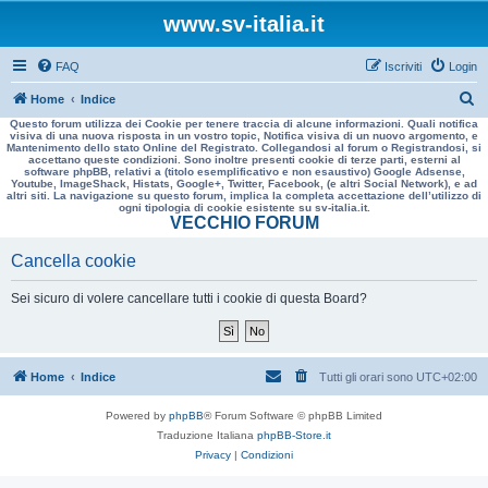
www.sv-italia.it
FAQ
Iscriviti
Login
C
Home
Indice
Questo forum utilizza dei Cookie per tenere traccia di alcune informazioni. Quali notifica
e
visiva di una nuova risposta in un vostro topic, Notifica visiva di un nuovo argomento, e
Mantenimento dello stato Online del Registrato. Collegandosi al forum o Registrandosi, si
r
accettano queste condizioni. Sono inoltre presenti cookie di terze parti, esterni al
software phpBB, relativi a (titolo esemplificativo e non esaustivo) Google Adsense,
c
Youtube, ImageShack, Histats, Google+, Twitter, Facebook, (e altri Social Network), e ad
altri siti. La navigazione su questo forum, implica la completa accettazione dell’utilizzo di
a
ogni tipologia di cookie esistente su sv-italia.it.
VECCHIO FORUM
Cancella cookie
Sei sicuro di volere cancellare tutti i cookie di questa Board?
Home
Indice
Tutti gli orari sono
UTC+02:00
Powered by
phpBB
® Forum Software © phpBB Limited
Traduzione Italiana
phpBB-Store.it
Privacy
|
Condizioni