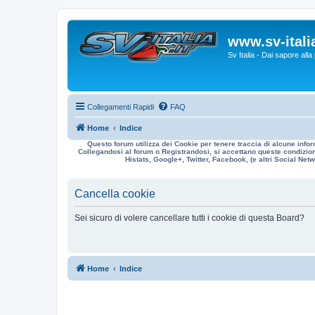
www.sv-italia
Sv Italia - Dai sapore all
Collegamenti Rapidi
FAQ
Home
Indice
Questo forum utilizza dei Cookie per tenere traccia di alcune infor
Collegandosi al forum o Registrandosi, si accettano queste condizioni
Histats, Google+, Twitter, Facebook, (e altri Social Netwo
Cancella cookie
Sei sicuro di volere cancellare tutti i cookie di questa Board?
Home
Indice