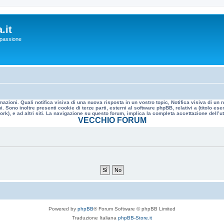
.it
a passione
mazioni. Quali notifica visiva di una nuova risposta in un vostro topic, Notifica visiva di u
. Sono inoltre presenti cookie di terze parti, esterni al software phpBB, relativi a (titolo
rk), e ad altri siti. La navigazione su questo forum, implica la completa accettazione dell’util
VECCHIO FORUM
Powered by
phpBB
® Forum Software © phpBB Limited
Traduzione Italiana
phpBB-Store.it