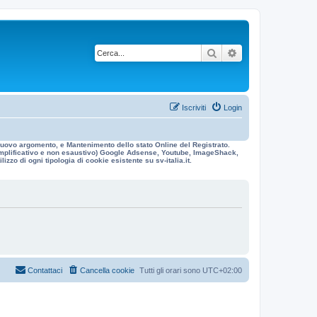
Cerca
Ricerca avanzata
Iscriviti
Login
n nuovo argomento, e Mantenimento dello stato Online del Registrato.
 esemplificativo e non esaustivo) Google Adsense, Youtube, ImageShack,
izzo di ogni tipologia di cookie esistente su sv-italia.it.
Contattaci
Cancella cookie
Tutti gli orari sono
UTC+02:00