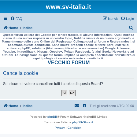
www.sv-italia.it
FAQ
Iscriviti
Login
C
Home
Indice
Questo forum utilizza dei Cookie per tenere traccia di alcune informazioni. Quali notifica
e
visiva di una nuova risposta in un vostro topic, Notifica visiva di un nuovo argomento, e
Mantenimento dello stato Online del Registrato. Collegandosi al forum o Registrandosi, si
r
accettano queste condizioni. Sono inoltre presenti cookie di terze parti, esterni al
software phpBB, relativi a (titolo esemplificativo e non esaustivo) Google Adsense,
c
Youtube, ImageShack, Histats, Google+, Twitter, Facebook, (e altri Social Network), e ad
altri siti. La navigazione su questo forum, implica la completa accettazione dell’utilizzo di
a
ogni tipologia di cookie esistente su sv-italia.it.
VECCHIO FORUM
Cancella cookie
Sei sicuro di volere cancellare tutti i cookie di questa Board?
Home
Indice
Tutti gli orari sono
UTC+02:00
Powered by
phpBB
® Forum Software © phpBB Limited
Traduzione Italiana
phpBB-Store.it
Privacy
|
Condizioni