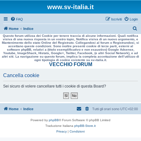
www.sv-italia.it
FAQ
Iscriviti
Login
C
Home
Indice
Questo forum utilizza dei Cookie per tenere traccia di alcune informazioni. Quali notifica
e
visiva di una nuova risposta in un vostro topic, Notifica visiva di un nuovo argomento, e
Mantenimento dello stato Online del Registrato. Collegandosi al forum o Registrandosi, si
r
accettano queste condizioni. Sono inoltre presenti cookie di terze parti, esterni al
software phpBB, relativi a (titolo esemplificativo e non esaustivo) Google Adsense,
c
Youtube, ImageShack, Histats, Google+, Twitter, Facebook, (e altri Social Network), e ad
altri siti. La navigazione su questo forum, implica la completa accettazione dell’utilizzo di
a
ogni tipologia di cookie esistente su sv-italia.it.
VECCHIO FORUM
Cancella cookie
Sei sicuro di volere cancellare tutti i cookie di questa Board?
Home
Indice
Tutti gli orari sono
UTC+02:00
Powered by
phpBB
® Forum Software © phpBB Limited
Traduzione Italiana
phpBB-Store.it
Privacy
|
Condizioni