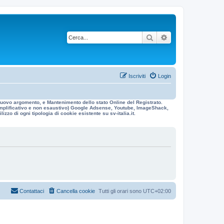
Cerca
Ricerca avanzata
Iscriviti
Login
n nuovo argomento, e Mantenimento dello stato Online del Registrato.
 esemplificativo e non esaustivo) Google Adsense, Youtube, ImageShack,
izzo di ogni tipologia di cookie esistente su sv-italia.it.
Contattaci
Cancella cookie
Tutti gli orari sono
UTC+02:00