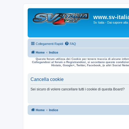
www.sv-italia
Sv Italia - Dai sapore all
Collegamenti Rapidi
FAQ
Home
Indice
Questo forum utilizza dei Cookie per tenere traccia di alcune infor
Collegandosi al forum o Registrandosi, si accettano queste condizioni
Histats, Google+, Twitter, Facebook, (e altri Social Netwo
Cancella cookie
Sei sicuro di volere cancellare tutti i cookie di questa Board?
Home
Indice