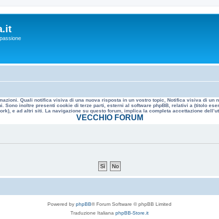
.it
a passione
mazioni. Quali notifica visiva di una nuova risposta in un vostro topic, Notifica visiva di u
. Sono inoltre presenti cookie di terze parti, esterni al software phpBB, relativi a (titolo
rk), e ad altri siti. La navigazione su questo forum, implica la completa accettazione dell’util
VECCHIO FORUM
Powered by
phpBB
® Forum Software © phpBB Limited
Traduzione Italiana
phpBB-Store.it