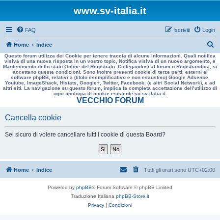
www.sv-italia.it
FAQ
Iscriviti
Login
C
Home
Indice
Questo forum utilizza dei Cookie per tenere traccia di alcune informazioni. Quali notifica
e
visiva di una nuova risposta in un vostro topic, Notifica visiva di un nuovo argomento, e
Mantenimento dello stato Online del Registrato. Collegandosi al forum o Registrandosi, si
r
accettano queste condizioni. Sono inoltre presenti cookie di terze parti, esterni al
software phpBB, relativi a (titolo esemplificativo e non esaustivo) Google Adsense,
c
Youtube, ImageShack, Histats, Google+, Twitter, Facebook, (e altri Social Network), e ad
altri siti. La navigazione su questo forum, implica la completa accettazione dell’utilizzo di
a
ogni tipologia di cookie esistente su sv-italia.it.
VECCHIO FORUM
Cancella cookie
Sei sicuro di volere cancellare tutti i cookie di questa Board?
Home
Indice
Tutti gli orari sono
UTC+02:00
Powered by
phpBB
® Forum Software © phpBB Limited
Traduzione Italiana
phpBB-Store.it
Privacy
|
Condizioni