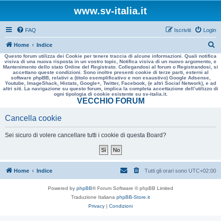
www.sv-italia.it
FAQ
Iscriviti
Login
C
Home
Indice
Questo forum utilizza dei Cookie per tenere traccia di alcune informazioni. Quali notifica
e
visiva di una nuova risposta in un vostro topic, Notifica visiva di un nuovo argomento, e
Mantenimento dello stato Online del Registrato. Collegandosi al forum o Registrandosi, si
r
accettano queste condizioni. Sono inoltre presenti cookie di terze parti, esterni al
software phpBB, relativi a (titolo esemplificativo e non esaustivo) Google Adsense,
c
Youtube, ImageShack, Histats, Google+, Twitter, Facebook, (e altri Social Network), e ad
altri siti. La navigazione su questo forum, implica la completa accettazione dell’utilizzo di
a
ogni tipologia di cookie esistente su sv-italia.it.
VECCHIO FORUM
Cancella cookie
Sei sicuro di volere cancellare tutti i cookie di questa Board?
Home
Indice
Tutti gli orari sono
UTC+02:00
Powered by
phpBB
® Forum Software © phpBB Limited
Traduzione Italiana
phpBB-Store.it
Privacy
|
Condizioni