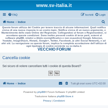
www.sv-italia.it
FAQ
Iscriviti
Login
C
Home
Indice
Questo forum utilizza dei Cookie per tenere traccia di alcune informazioni. Quali notifica
e
visiva di una nuova risposta in un vostro topic, Notifica visiva di un nuovo argomento, e
Mantenimento dello stato Online del Registrato. Collegandosi al forum o Registrandosi, si
r
accettano queste condizioni. Sono inoltre presenti cookie di terze parti, esterni al
software phpBB, relativi a (titolo esemplificativo e non esaustivo) Google Adsense,
c
Youtube, ImageShack, Histats, Google+, Twitter, Facebook, (e altri Social Network), e ad
altri siti. La navigazione su questo forum, implica la completa accettazione dell’utilizzo di
a
ogni tipologia di cookie esistente su sv-italia.it.
VECCHIO FORUM
Cancella cookie
Sei sicuro di volere cancellare tutti i cookie di questa Board?
Home
Indice
Tutti gli orari sono
UTC+02:00
Powered by
phpBB
® Forum Software © phpBB Limited
Traduzione Italiana
phpBB-Store.it
Privacy
|
Condizioni