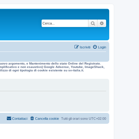
Cerca
Ricerca avanzata
Iscriviti
Login
n nuovo argomento, e Mantenimento dello stato Online del Registrato.
 esemplificativo e non esaustivo) Google Adsense, Youtube, ImageShack,
izzo di ogni tipologia di cookie esistente su sv-italia.it.
Contattaci
Cancella cookie
Tutti gli orari sono
UTC+02:00