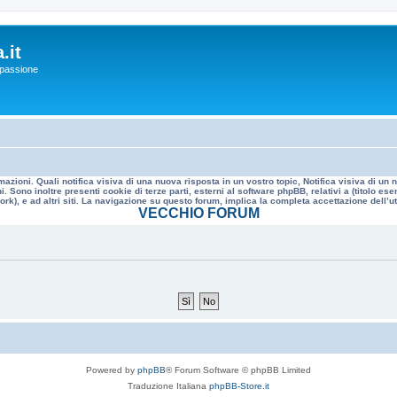
.it
a passione
mazioni. Quali notifica visiva di una nuova risposta in un vostro topic, Notifica visiva di u
. Sono inoltre presenti cookie di terze parti, esterni al software phpBB, relativi a (titolo
rk), e ad altri siti. La navigazione su questo forum, implica la completa accettazione dell’util
VECCHIO FORUM
Powered by
phpBB
® Forum Software © phpBB Limited
Traduzione Italiana
phpBB-Store.it