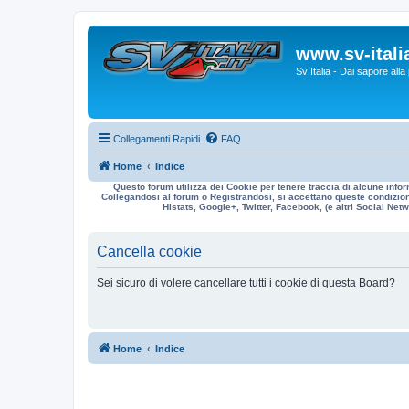
www.sv-italia
Sv Italia - Dai sapore all
Collegamenti Rapidi
FAQ
Home
Indice
Questo forum utilizza dei Cookie per tenere traccia di alcune infor
Collegandosi al forum o Registrandosi, si accettano queste condizioni
Histats, Google+, Twitter, Facebook, (e altri Social Netwo
Cancella cookie
Sei sicuro di volere cancellare tutti i cookie di questa Board?
Home
Indice