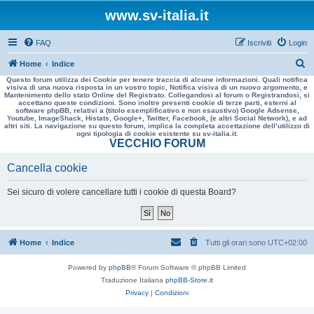
www.sv-italia.it
FAQ
Iscriviti
Login
C
Home
Indice
Questo forum utilizza dei Cookie per tenere traccia di alcune informazioni. Quali notifica
e
visiva di una nuova risposta in un vostro topic, Notifica visiva di un nuovo argomento, e
Mantenimento dello stato Online del Registrato. Collegandosi al forum o Registrandosi, si
r
accettano queste condizioni. Sono inoltre presenti cookie di terze parti, esterni al
software phpBB, relativi a (titolo esemplificativo e non esaustivo) Google Adsense,
c
Youtube, ImageShack, Histats, Google+, Twitter, Facebook, (e altri Social Network), e ad
altri siti. La navigazione su questo forum, implica la completa accettazione dell’utilizzo di
a
ogni tipologia di cookie esistente su sv-italia.it.
VECCHIO FORUM
Cancella cookie
Sei sicuro di volere cancellare tutti i cookie di questa Board?
Home
Indice
Tutti gli orari sono
UTC+02:00
Powered by
phpBB
® Forum Software © phpBB Limited
Traduzione Italiana
phpBB-Store.it
Privacy
|
Condizioni