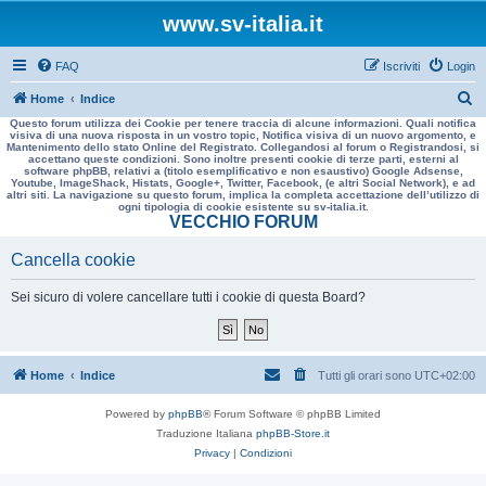
www.sv-italia.it
FAQ
Iscriviti
Login
C
Home
Indice
Questo forum utilizza dei Cookie per tenere traccia di alcune informazioni. Quali notifica
e
visiva di una nuova risposta in un vostro topic, Notifica visiva di un nuovo argomento, e
Mantenimento dello stato Online del Registrato. Collegandosi al forum o Registrandosi, si
r
accettano queste condizioni. Sono inoltre presenti cookie di terze parti, esterni al
software phpBB, relativi a (titolo esemplificativo e non esaustivo) Google Adsense,
c
Youtube, ImageShack, Histats, Google+, Twitter, Facebook, (e altri Social Network), e ad
altri siti. La navigazione su questo forum, implica la completa accettazione dell’utilizzo di
a
ogni tipologia di cookie esistente su sv-italia.it.
VECCHIO FORUM
Cancella cookie
Sei sicuro di volere cancellare tutti i cookie di questa Board?
Home
Indice
Tutti gli orari sono
UTC+02:00
Powered by
phpBB
® Forum Software © phpBB Limited
Traduzione Italiana
phpBB-Store.it
Privacy
|
Condizioni