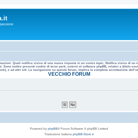
.it
a passione
mazioni. Quali notifica visiva di una nuova risposta in un vostro topic, Notifica visiva di u
. Sono inoltre presenti cookie di terze parti, esterni al software phpBB, relativi a (titolo
rk), e ad altri siti. La navigazione su questo forum, implica la completa accettazione dell’util
VECCHIO FORUM
Powered by
phpBB
® Forum Software © phpBB Limited
Traduzione Italiana
phpBB-Store.it