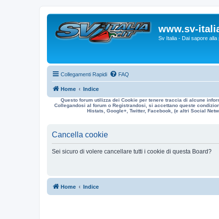
www.sv-italia
Sv Italia - Dai sapore all
Collegamenti Rapidi
FAQ
Home
Indice
Questo forum utilizza dei Cookie per tenere traccia di alcune infor
Collegandosi al forum o Registrandosi, si accettano queste condizioni
Histats, Google+, Twitter, Facebook, (e altri Social Netwo
Cancella cookie
Sei sicuro di volere cancellare tutti i cookie di questa Board?
Home
Indice