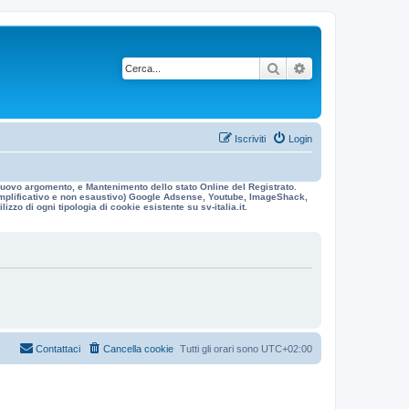
Cerca
Ricerca avanzata
Iscriviti
Login
n nuovo argomento, e Mantenimento dello stato Online del Registrato.
 esemplificativo e non esaustivo) Google Adsense, Youtube, ImageShack,
izzo di ogni tipologia di cookie esistente su sv-italia.it.
Contattaci
Cancella cookie
Tutti gli orari sono
UTC+02:00