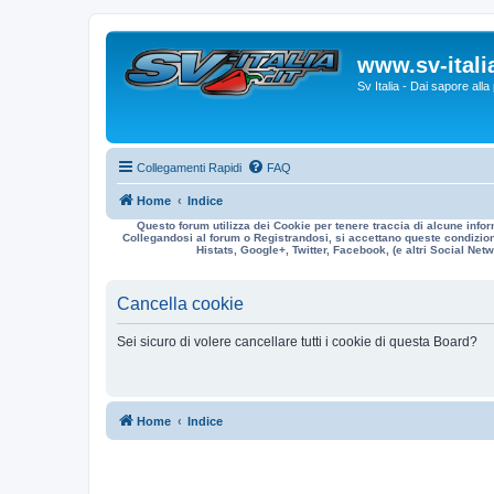
www.sv-italia
Sv Italia - Dai sapore all
Collegamenti Rapidi
FAQ
Home
Indice
Questo forum utilizza dei Cookie per tenere traccia di alcune infor
Collegandosi al forum o Registrandosi, si accettano queste condizioni
Histats, Google+, Twitter, Facebook, (e altri Social Netwo
Cancella cookie
Sei sicuro di volere cancellare tutti i cookie di questa Board?
Home
Indice