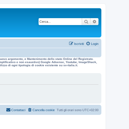
Cerca
Ricerca avanzata
Iscriviti
Login
n nuovo argomento, e Mantenimento dello stato Online del Registrato.
 esemplificativo e non esaustivo) Google Adsense, Youtube, ImageShack,
izzo di ogni tipologia di cookie esistente su sv-italia.it.
Contattaci
Cancella cookie
Tutti gli orari sono
UTC+02:00