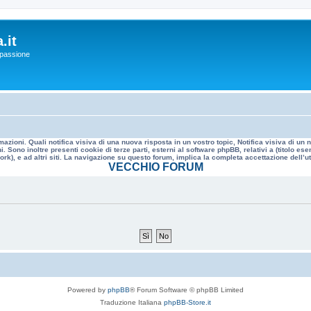
.it
a passione
mazioni. Quali notifica visiva di una nuova risposta in un vostro topic, Notifica visiva di u
. Sono inoltre presenti cookie di terze parti, esterni al software phpBB, relativi a (titolo
rk), e ad altri siti. La navigazione su questo forum, implica la completa accettazione dell’util
VECCHIO FORUM
Powered by
phpBB
® Forum Software © phpBB Limited
Traduzione Italiana
phpBB-Store.it