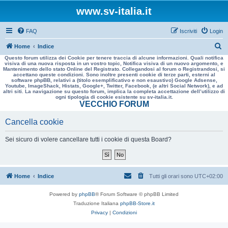
www.sv-italia.it
FAQ
Iscriviti
Login
C
Home
Indice
Questo forum utilizza dei Cookie per tenere traccia di alcune informazioni. Quali notifica
e
visiva di una nuova risposta in un vostro topic, Notifica visiva di un nuovo argomento, e
Mantenimento dello stato Online del Registrato. Collegandosi al forum o Registrandosi, si
r
accettano queste condizioni. Sono inoltre presenti cookie di terze parti, esterni al
software phpBB, relativi a (titolo esemplificativo e non esaustivo) Google Adsense,
c
Youtube, ImageShack, Histats, Google+, Twitter, Facebook, (e altri Social Network), e ad
altri siti. La navigazione su questo forum, implica la completa accettazione dell’utilizzo di
a
ogni tipologia di cookie esistente su sv-italia.it.
VECCHIO FORUM
Cancella cookie
Sei sicuro di volere cancellare tutti i cookie di questa Board?
Home
Indice
Tutti gli orari sono
UTC+02:00
Powered by
phpBB
® Forum Software © phpBB Limited
Traduzione Italiana
phpBB-Store.it
Privacy
|
Condizioni