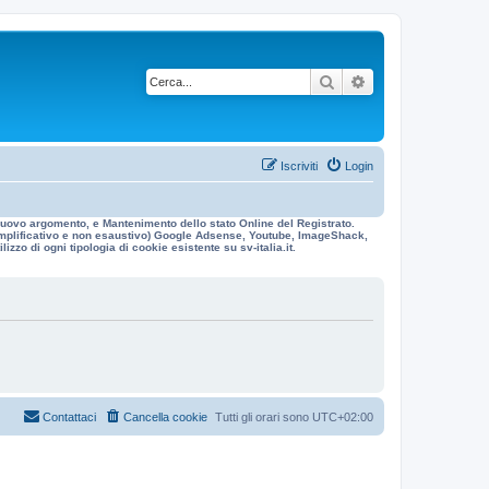
Cerca
Ricerca avanzata
Iscriviti
Login
n nuovo argomento, e Mantenimento dello stato Online del Registrato.
 esemplificativo e non esaustivo) Google Adsense, Youtube, ImageShack,
izzo di ogni tipologia di cookie esistente su sv-italia.it.
Contattaci
Cancella cookie
Tutti gli orari sono
UTC+02:00