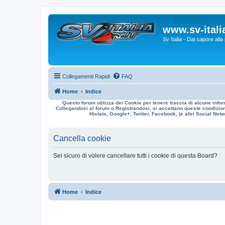
www.sv-italia
Sv Italia - Dai sapore all
Collegamenti Rapidi
FAQ
Home
Indice
Questo forum utilizza dei Cookie per tenere traccia di alcune infor
Collegandosi al forum o Registrandosi, si accettano queste condizioni
Histats, Google+, Twitter, Facebook, (e altri Social Netwo
Cancella cookie
Sei sicuro di volere cancellare tutti i cookie di questa Board?
Home
Indice