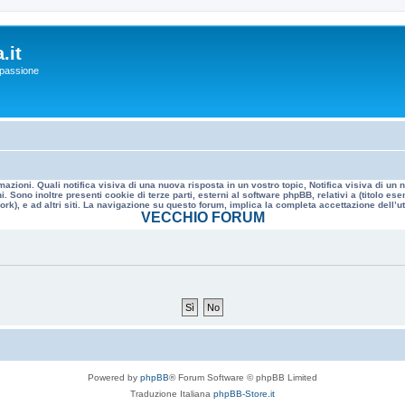
.it
a passione
mazioni. Quali notifica visiva di una nuova risposta in un vostro topic, Notifica visiva di u
. Sono inoltre presenti cookie di terze parti, esterni al software phpBB, relativi a (titolo
rk), e ad altri siti. La navigazione su questo forum, implica la completa accettazione dell’util
VECCHIO FORUM
Powered by
phpBB
® Forum Software © phpBB Limited
Traduzione Italiana
phpBB-Store.it