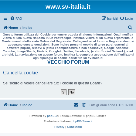
www.sv-italia.it
FAQ
Iscriviti
Login
C
Home
Indice
Questo forum utilizza dei Cookie per tenere traccia di alcune informazioni. Quali notifica
e
visiva di una nuova risposta in un vostro topic, Notifica visiva di un nuovo argomento, e
Mantenimento dello stato Online del Registrato. Collegandosi al forum o Registrandosi, si
r
accettano queste condizioni. Sono inoltre presenti cookie di terze parti, esterni al
software phpBB, relativi a (titolo esemplificativo e non esaustivo) Google Adsense,
c
Youtube, ImageShack, Histats, Google+, Twitter, Facebook, (e altri Social Network), e ad
altri siti. La navigazione su questo forum, implica la completa accettazione dell’utilizzo di
a
ogni tipologia di cookie esistente su sv-italia.it.
VECCHIO FORUM
Cancella cookie
Sei sicuro di volere cancellare tutti i cookie di questa Board?
Home
Indice
Tutti gli orari sono
UTC+02:00
Powered by
phpBB
® Forum Software © phpBB Limited
Traduzione Italiana
phpBB-Store.it
Privacy
|
Condizioni