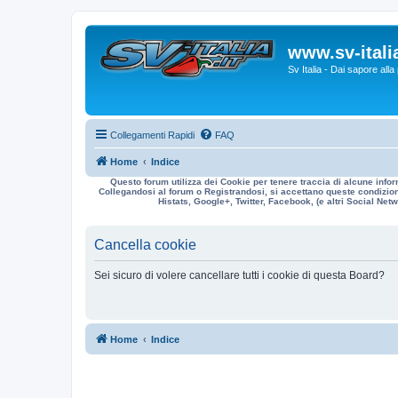
www.sv-italia
Sv Italia - Dai sapore all
Collegamenti Rapidi
FAQ
Home
Indice
Questo forum utilizza dei Cookie per tenere traccia di alcune infor
Collegandosi al forum o Registrandosi, si accettano queste condizioni
Histats, Google+, Twitter, Facebook, (e altri Social Netwo
Cancella cookie
Sei sicuro di volere cancellare tutti i cookie di questa Board?
Home
Indice