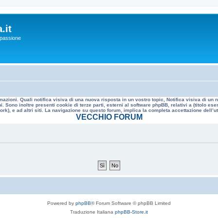
.it
a passione
mazioni. Quali notifica visiva di una nuova risposta in un vostro topic, Notifica visiva di u
. Sono inoltre presenti cookie di terze parti, esterni al software phpBB, relativi a (titolo
rk), e ad altri siti. La navigazione su questo forum, implica la completa accettazione dell’util
VECCHIO FORUM
Powered by
phpBB
® Forum Software © phpBB Limited
Traduzione Italiana
phpBB-Store.it