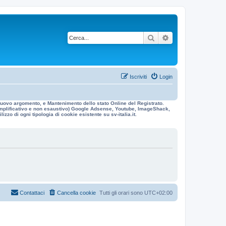
Cerca
Ricerca avanzata
Iscriviti
Login
n nuovo argomento, e Mantenimento dello stato Online del Registrato.
 esemplificativo e non esaustivo) Google Adsense, Youtube, ImageShack,
izzo di ogni tipologia di cookie esistente su sv-italia.it.
Contattaci
Cancella cookie
Tutti gli orari sono
UTC+02:00