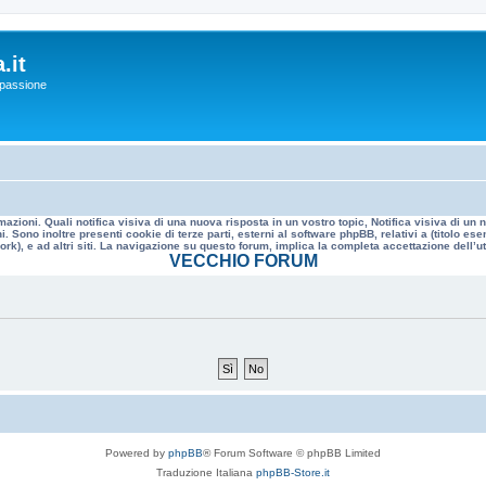
.it
a passione
mazioni. Quali notifica visiva di una nuova risposta in un vostro topic, Notifica visiva di u
. Sono inoltre presenti cookie di terze parti, esterni al software phpBB, relativi a (titolo
rk), e ad altri siti. La navigazione su questo forum, implica la completa accettazione dell’util
VECCHIO FORUM
Powered by
phpBB
® Forum Software © phpBB Limited
Traduzione Italiana
phpBB-Store.it