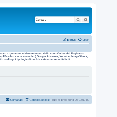
Cerca
Ricerca avanzata
Iscriviti
Login
n nuovo argomento, e Mantenimento dello stato Online del Registrato.
 esemplificativo e non esaustivo) Google Adsense, Youtube, ImageShack,
izzo di ogni tipologia di cookie esistente su sv-italia.it.
Contattaci
Cancella cookie
Tutti gli orari sono
UTC+02:00