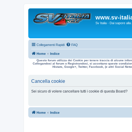
www.sv-italia
Sv Italia - Dai sapore all
Collegamenti Rapidi
FAQ
Home
Indice
Questo forum utilizza dei Cookie per tenere traccia di alcune infor
Collegandosi al forum o Registrandosi, si accettano queste condizioni
Histats, Google+, Twitter, Facebook, (e altri Social Netwo
Cancella cookie
Sei sicuro di volere cancellare tutti i cookie di questa Board?
Home
Indice