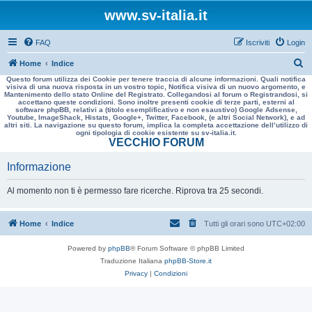
www.sv-italia.it
FAQ
Iscriviti
Login
C
Home
Indice
Questo forum utilizza dei Cookie per tenere traccia di alcune informazioni. Quali notifica
e
visiva di una nuova risposta in un vostro topic, Notifica visiva di un nuovo argomento, e
Mantenimento dello stato Online del Registrato. Collegandosi al forum o Registrandosi, si
r
accettano queste condizioni. Sono inoltre presenti cookie di terze parti, esterni al
software phpBB, relativi a (titolo esemplificativo e non esaustivo) Google Adsense,
c
Youtube, ImageShack, Histats, Google+, Twitter, Facebook, (e altri Social Network), e ad
altri siti. La navigazione su questo forum, implica la completa accettazione dell’utilizzo di
a
ogni tipologia di cookie esistente su sv-italia.it.
VECCHIO FORUM
Informazione
Al momento non ti è permesso fare ricerche. Riprova tra 25 secondi.
Home
Indice
Tutti gli orari sono
UTC+02:00
Powered by
phpBB
® Forum Software © phpBB Limited
Traduzione Italiana
phpBB-Store.it
Privacy
|
Condizioni