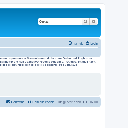
Cerca
Ricerca avanzata
Iscriviti
Login
n nuovo argomento, e Mantenimento dello stato Online del Registrato.
 esemplificativo e non esaustivo) Google Adsense, Youtube, ImageShack,
izzo di ogni tipologia di cookie esistente su sv-italia.it.
Contattaci
Cancella cookie
Tutti gli orari sono
UTC+02:00