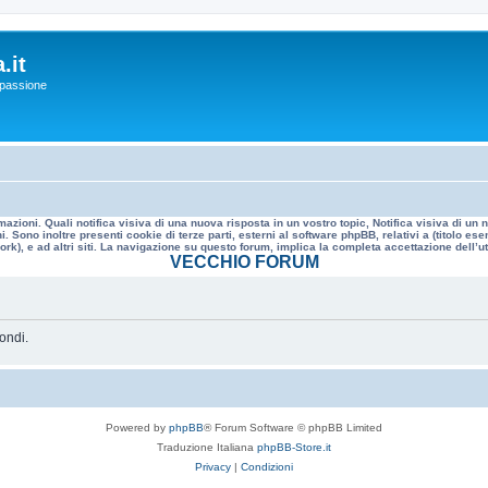
.it
a passione
mazioni. Quali notifica visiva di una nuova risposta in un vostro topic, Notifica visiva di u
. Sono inoltre presenti cookie di terze parti, esterni al software phpBB, relativi a (titolo
rk), e ad altri siti. La navigazione su questo forum, implica la completa accettazione dell’util
VECCHIO FORUM
ondi.
Powered by
phpBB
® Forum Software © phpBB Limited
Traduzione Italiana
phpBB-Store.it
Privacy
|
Condizioni