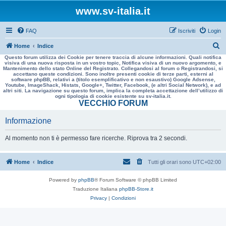
www.sv-italia.it
FAQ
Iscriviti
Login
C
Home
Indice
Questo forum utilizza dei Cookie per tenere traccia di alcune informazioni. Quali notifica
e
visiva di una nuova risposta in un vostro topic, Notifica visiva di un nuovo argomento, e
Mantenimento dello stato Online del Registrato. Collegandosi al forum o Registrandosi, si
r
accettano queste condizioni. Sono inoltre presenti cookie di terze parti, esterni al
software phpBB, relativi a (titolo esemplificativo e non esaustivo) Google Adsense,
c
Youtube, ImageShack, Histats, Google+, Twitter, Facebook, (e altri Social Network), e ad
altri siti. La navigazione su questo forum, implica la completa accettazione dell’utilizzo di
a
ogni tipologia di cookie esistente su sv-italia.it.
VECCHIO FORUM
Informazione
Al momento non ti è permesso fare ricerche. Riprova tra 2 secondi.
Home
Indice
Tutti gli orari sono
UTC+02:00
Powered by
phpBB
® Forum Software © phpBB Limited
Traduzione Italiana
phpBB-Store.it
Privacy
|
Condizioni