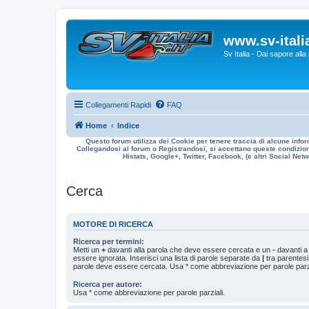
www.sv-italia
Sv Italia - Dai sapore all
Collegamenti Rapidi
FAQ
Home
Indice
Questo forum utilizza dei Cookie per tenere traccia di alcune infor
Collegandosi al forum o Registrandosi, si accettano queste condizioni
Histats, Google+, Twitter, Facebook, (e altri Social Netwo
Cerca
MOTORE DI RICERCA
Ricerca per termini:
Metti un
+
davanti alla parola che deve essere cercata e un
-
davanti a
essere ignorata. Inserisci una lista di parole separate da
|
tra parentesi
parole deve essere cercata. Usa * come abbreviazione per parole parzi
Ricerca per autore:
Usa * come abbreviazione per parole parziali.