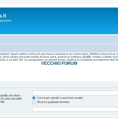
.it
a passione
mazioni. Quali notifica visiva di una nuova risposta in un vostro topic, Notifica visiva di u
. Sono inoltre presenti cookie di terze parti, esterni al software phpBB, relativi a (titolo
rk), e ad altri siti. La navigazione su questo forum, implica la completa accettazione dell’util
VECCHIO FORUM
 quella che deve
Cerca per parola o usa frase esatta
 se solo una delle
ali.
Ricerca qualsiasi termine