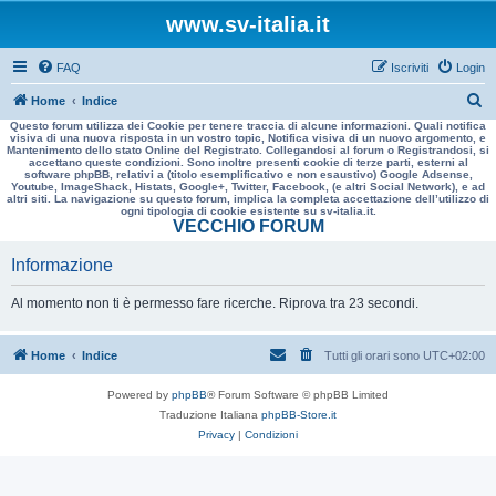
www.sv-italia.it
FAQ
Iscriviti
Login
C
Home
Indice
Questo forum utilizza dei Cookie per tenere traccia di alcune informazioni. Quali notifica
e
visiva di una nuova risposta in un vostro topic, Notifica visiva di un nuovo argomento, e
Mantenimento dello stato Online del Registrato. Collegandosi al forum o Registrandosi, si
r
accettano queste condizioni. Sono inoltre presenti cookie di terze parti, esterni al
software phpBB, relativi a (titolo esemplificativo e non esaustivo) Google Adsense,
c
Youtube, ImageShack, Histats, Google+, Twitter, Facebook, (e altri Social Network), e ad
altri siti. La navigazione su questo forum, implica la completa accettazione dell’utilizzo di
a
ogni tipologia di cookie esistente su sv-italia.it.
VECCHIO FORUM
Informazione
Al momento non ti è permesso fare ricerche. Riprova tra 23 secondi.
Home
Indice
Tutti gli orari sono
UTC+02:00
Powered by
phpBB
® Forum Software © phpBB Limited
Traduzione Italiana
phpBB-Store.it
Privacy
|
Condizioni