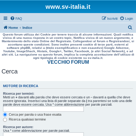
www.sv-italia.it
FAQ
Iscriviti
Login
C
Home
Indice
Questo forum utilizza dei Cookie per tenere traccia di alcune informazioni. Quali notifica
e
visiva di una nuova risposta in un vostro topic, Notifica visiva di un nuovo argomento, e
Mantenimento dello stato Online del Registrato. Collegandosi al forum o Registrandosi, si
r
accettano queste condizioni. Sono inoltre presenti cookie di terze parti, esterni al
software phpBB, relativi a (titolo esemplificativo e non esaustivo) Google Adsense,
c
Youtube, ImageShack, Histats, Google+, Twitter, Facebook, (e altri Social Network), e ad
altri siti. La navigazione su questo forum, implica la completa accettazione dell’utilizzo di
a
ogni tipologia di cookie esistente su sv-italia.it.
VECCHIO FORUM
Cerca
MOTORE DI RICERCA
Ricerca per termini:
Metti un
+
davanti alla parola che deve essere cercata e un
-
davanti a quella che deve
essere ignorata. Inserisci una lista di parole separate da
|
tra parentesi se solo una delle
parole deve essere cercata. Usa * come abbreviazione per parole parziali.
Cerca per parola o usa frase esatta
Ricerca qualsiasi termine
Ricerca per autore:
Usa * come abbreviazione per parole parziali.