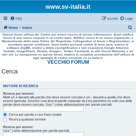
www.sv-italia.it
FAQ
Iscriviti
Login
C
Home
Indice
Questo forum utilizza dei Cookie per tenere traccia di alcune informazioni. Quali notifica
e
visiva di una nuova risposta in un vostro topic, Notifica visiva di un nuovo argomento, e
Mantenimento dello stato Online del Registrato. Collegandosi al forum o Registrandosi, si
r
accettano queste condizioni. Sono inoltre presenti cookie di terze parti, esterni al
software phpBB, relativi a (titolo esemplificativo e non esaustivo) Google Adsense,
c
Youtube, ImageShack, Histats, Google+, Twitter, Facebook, (e altri Social Network), e ad
altri siti. La navigazione su questo forum, implica la completa accettazione dell’utilizzo di
a
ogni tipologia di cookie esistente su sv-italia.it.
VECCHIO FORUM
Cerca
MOTORE DI RICERCA
Ricerca per termini:
Metti un
+
davanti alla parola che deve essere cercata e un
-
davanti a quella che deve
essere ignorata. Inserisci una lista di parole separate da
|
tra parentesi se solo una delle
parole deve essere cercata. Usa * come abbreviazione per parole parziali.
Cerca per parola o usa frase esatta
Ricerca qualsiasi termine
Ricerca per autore:
Usa * come abbreviazione per parole parziali.