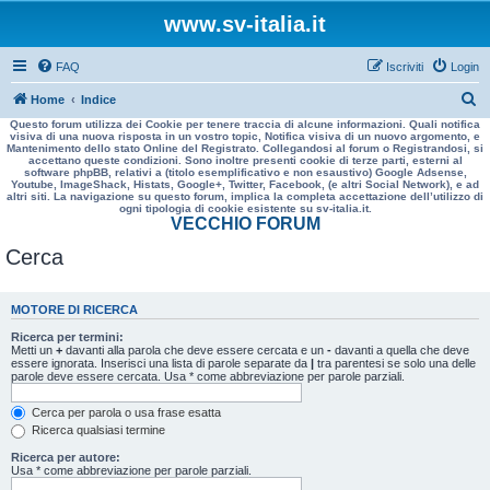
www.sv-italia.it
FAQ
Iscriviti
Login
C
Home
Indice
Questo forum utilizza dei Cookie per tenere traccia di alcune informazioni. Quali notifica
e
visiva di una nuova risposta in un vostro topic, Notifica visiva di un nuovo argomento, e
Mantenimento dello stato Online del Registrato. Collegandosi al forum o Registrandosi, si
r
accettano queste condizioni. Sono inoltre presenti cookie di terze parti, esterni al
software phpBB, relativi a (titolo esemplificativo e non esaustivo) Google Adsense,
c
Youtube, ImageShack, Histats, Google+, Twitter, Facebook, (e altri Social Network), e ad
altri siti. La navigazione su questo forum, implica la completa accettazione dell’utilizzo di
a
ogni tipologia di cookie esistente su sv-italia.it.
VECCHIO FORUM
Cerca
MOTORE DI RICERCA
Ricerca per termini:
Metti un
+
davanti alla parola che deve essere cercata e un
-
davanti a quella che deve
essere ignorata. Inserisci una lista di parole separate da
|
tra parentesi se solo una delle
parole deve essere cercata. Usa * come abbreviazione per parole parziali.
Cerca per parola o usa frase esatta
Ricerca qualsiasi termine
Ricerca per autore:
Usa * come abbreviazione per parole parziali.